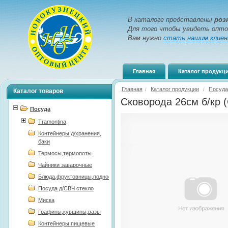
В каталоге представлены
роз
Для того чтобы увидеть опто
Вам нужно
стать нашим клие
Главная
Каталог продукц
Главная
Каталог продукции
Посуда
/
/
Каталог товаров
Сковорода 26см б/кр 
Посуда
Tramontina
Контейнеры д/хранения,
баки
Термосы,термопоты
Чайники заварочные
Блюда,фруктовницы,подносы
Посуда д/СВЧ стекло
Миска
Графины,кувшины,вазы
Контейнеры пищевые