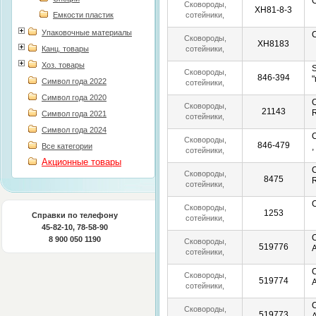
Сковороды,
XH81-8-3
Емкости пластик
сотейники,
блинницы
Упаковочные материалы
Сковороды,
ХН8183
Канц. товары
сотейники,
блинницы
Хоз. товары
Сковороды,
846-394
Символ года 2022
сотейники,
блинницы
Символ года 2020
Сковороды,
21143
Символ года 2021
сотейники,
блинницы
Символ года 2024
Сковороды,
846-479
Все категории
сотейники,
Акционные товары
блинницы
Сковороды,
8475
сотейники,
блинницы
Сковороды,
1253
Справки по телефону
сотейники,
45-82-10, 78-58-90
блинницы
8 900 050 1190
Сковороды,
519776
сотейники,
блинницы
Сковороды,
519774
сотейники,
блинницы
Сковороды,
519773