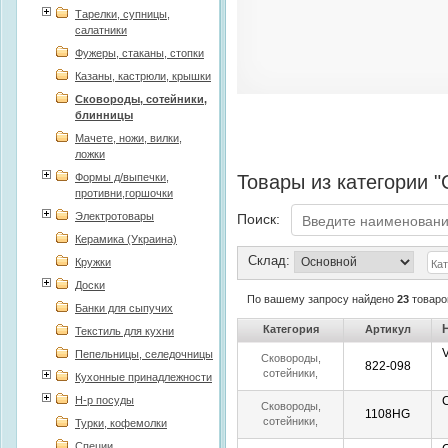
Тарелки, супницы,
салатники
Фужеры, стаканы, стопки
Казаны, кастрюли, крышки
Сковороды, сотейники,
блинницы
Мачете, ножи, вилки,
ложки
Формы д/выпечки,
Товары из категории 
противни,горшочки
Электротовары
Поиск:
Керамика (Украина)
Склад:
Кружки
Доски
По вашему запросу найдено
23
товаро
Банки для сыпучих
Категория
Артикул
Текстиль для кухни
Пепельницы, селедочницы
Сковороды,
822-098
сотейники,
Кухонные принадлежности
блинницы
Н-р посуды
Сковороды,
1108HG
сотейники,
Турки, кофемолки
блинницы
Специи