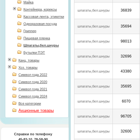
Майка
Контейнера, корексы
36839
шпагаты,бел.шнуры
Кассовая лента, этикетки
Одноразовая посуда
35694
шпагаты,бел.шнуры
Гриппер
Пищевая пленка
98013
шпагаты,бел.шнуры
Шпагаты,бел.шнуры
Бутылки ПЭТ
32696
шпагаты,бел.шнуры
Канц. товары
Хоз. товары
43380
шпагаты,бел.шнуры
Символ года 2022
Символ года 2020
35695
шпагаты,бел.шнуры
Символ года 2021
Символ года 2024
6070
шпагаты,бел.шнуры
Все категории
Акционные товары
96705
шпагаты,бел.шнуры
32600
шпагаты,бел.шнуры
Справки по телефону
45-82-10, 78-58-90