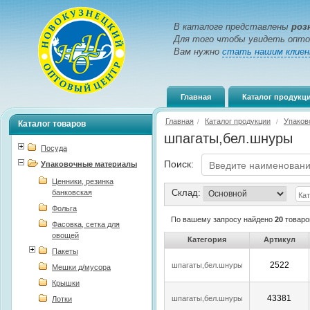
В каталоге представлены
роз
Для того чтобы увидеть опто
Вам нужно
стать нашим клие
Главная
Каталог продукц
Главная
Каталог продукции
Упаков
/
/
Каталог товаров
шпагаты,бел.шнуры
Посуда
Поиск:
Упаковочные материалы
Ценники, резинка
Склад:
банковская
Фольга
По вашему запросу найдено
20
товаро
Фасовка, сетка для
овощей
Категория
Артикул
Пакеты
2522
шпагаты,бел.шнуры
Мешки д/мусора
Крышки
43381
шпагаты,бел.шнуры
Лотки