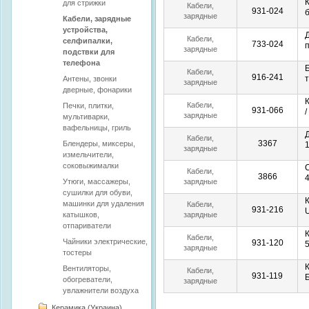
К
для стрижки
селфипалки,
Кабели,
931-024
подствки для
зарядные
Кабели, зарядные
телефона
устройства,
устройства,
селфипалки,
Кабели,
селфипалки,
733-024
подствки для
зарядные
подствки для
телефона
устройства,
телефона
селфипалки,
Кабели,
916-241
Антены, звонки
подствки для
зарядные
дверные, фонарики
телефона
устройства,
К
селфипалки,
Кабели,
Печки, плитки,
931-066
/
подствки для
зарядные
мультиварки,
телефона
устройства,
вафельницы, гриль
селфипалки,
Кабели,
3367
Блендеры, миксеры,
подствки для
зарядные
измельчители,
телефона
устройства,
соковыжималки
селфипалки,
Кабели,
3866
подствки для
Утюги, массажеры,
зарядные
телефона
устройства,
сушилки для обуви,
К
селфипалки,
машинки для удаления
Кабели,
931-216
U
подствки для
катышков,
зарядные
телефона
устройства,
отпариватели
селфипалки,
Кабели,
Чайники электрические,
931-120
5
подствки для
зарядные
тостеры
телефона
устройства,
К
Вентиляторы,
селфипалки,
Кабели,
931-119
подствки для
обогреватели,
зарядные
телефона
увлажнители воздуха
устройства,
селфипалки,
Керамика (Украина)