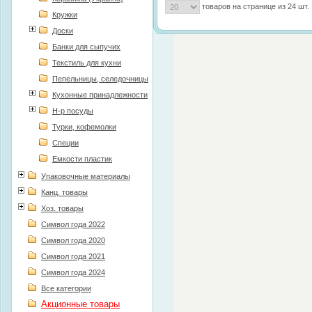
подствки для
товаров на странице из 24 шт.
телефона
Кружки
Доски
Банки для сыпучих
Политика конфиденциальности
Текстиль для кухни
Пепельницы, селедочницы
Кухонные принадлежности
Н-р посуды
Турки, кофемолки
Специи
Емкости пластик
Упаковочные материалы
Канц. товары
Хоз. товары
Символ года 2022
Символ года 2020
Символ года 2021
Символ года 2024
Все категории
Акционные товары