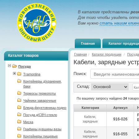
В каталоге представлены
роз
Для того чтобы увидеть опто
Вам нужно
стать нашим клие
Главная
Каталог продукц
Главная
Каталог продукции
Посуда
/
/
Каталог товаров
Кабели, зарядные уст
Посуда
Поиск:
Tramontina
Контейнеры д/хранения,
Склад:
баки
Термосы,термопоты
По вашему запросу найдено
24
товаро
Чайники заварочные
Блюда,фруктовницы,подносы
Категория
Артикул
Посуда д/СВЧ стекло
Кабели,
916-026
зарядные
Миска
устройства,
Графины,кувшины,вазы
селфипалки,
Кабели,
916-055
подствки для
Контейнеры пищевые
зарядные