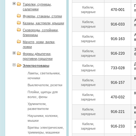
телефона
устройства,
Тарелки, супницы,
селфипалки,
Кабели,
салатники
470-001
п
подствки для
зарядные
телефона
Фужеры, стаканы, стопки
устройства,
селфипалки,
Кабели,
Казаны, кастрюли, крышки
916-033
m
подствки для
зарядные
Сковороды, сотейники,
телефона
устройства,
блинницы
селфипалки,
Кабели,
916-163
подствки для
зарядные
Мачете, ножи, вилки,
телефона
устройства,
ложки
селфипалки,
Кабели,
916-220
Формы д/выпечки,
подствки для
зарядные
противни,горшочки
телефона
устройства,
селфипалки,
Электротовары
Кабели,
733-028
подствки для
зарядные
Лампы, светильники,
телефона
устройства,
ночники
селфипалки,
Кабели,
916-157
подствки для
зарядные
Выключатели, розетки
телефона
устройства,
Плойки, щипцы для
селфипалки,
Кабели,
волос, фены
470-032
подствки для
зарядные
телефона
Удлинители,
устройства,
селфипалки,
разветвители
Кабели,
916-221
подствки для
зарядные
Наушники, колонки,
телефона
устройства,
мышки
селфипалки,
Кабели,
916-233
Бритвы электрические,
подствки для
зарядные
телефона
триммеры, машинки
устройства,