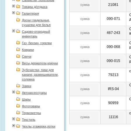
Салфетки, полотенца
21081
сумка
Товары д/отдыха
Галантерея
С
090-071
сумка
Доски гладильные,
сушилки для белья
Садово-огородный
467-243
сумка
инвентарь
Газ, бензин, горелки
090-068
сумка
Коврики
Свечи
090-015
сумка
р
Весы,держатели,крючки
Зубочистки, пики для
с
канапе, размешиватели,
79213
сумка
соломка
Замки
IRS-04
сумка
Автоаксессуары
Шары
90959
сумка
Фототовары
Термометры
11116
сумка
Текстиль
Чехлы,этажерки,лотки