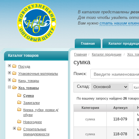
В каталоге представлены
роз
Для того чтобы увидеть опто
Вам нужно
стать нашим клие
Главная
Каталог продукц
Главная
Каталог продукции
Хоз. т
/
/
Каталог товаров
сумка
Посуда
Поиск:
Упаковочные материалы
Канц. товары
Склад:
Хоз. товары
Сумка
По вашему запросу найдено
26
товаро
Зажигалки
Категория
Артикул
Крема, губки, рожки д/
обуви
118-079
сумка
8
Новогоднее
Строительные
118-078
принадлежности
сумка