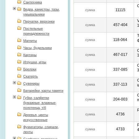
Сантехника
Ведра, канистры, тазы,
11115
сумка
умывальники
Перчатки, верхонки
457-404
сумка
Постельные
принадлежности
118-064
сумка
Магниты
Часы, будильники
467-017
сумка
Картины
1
Игрушки, игры
Брелоки
337-085
сумка
Скатерть
Сувениры
337-113
сумка
Батарейки, карты памяти
Губки, салфетки
204-003
сумка
бумажные, влажные,
полотенца, т/б
4736
сумка
Деревья, цветы
искусственные
Фумигаторы, спирали,
4733
сумка
4
ленты