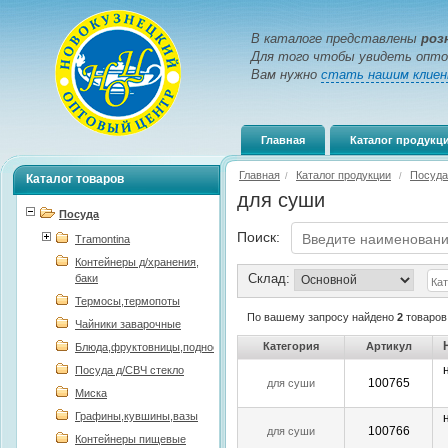
В каталоге представлены
роз
Для того чтобы увидеть опто
Вам нужно
стать нашим клие
Главная
Каталог продукц
Главная
Каталог продукции
Посуда
/
/
Каталог товаров
для суши
Посуда
Поиск:
Tramontina
Контейнеры д/хранения,
Склад:
баки
Термосы,термопоты
По вашему запросу найдено
2
товаров
Чайники заварочные
Категория
Артикул
Блюда,фруктовницы,подносы
Посуда д/СВЧ стекло
100765
для суши
Миска
Графины,кувшины,вазы
100766
для суши
Контейнеры пищевые