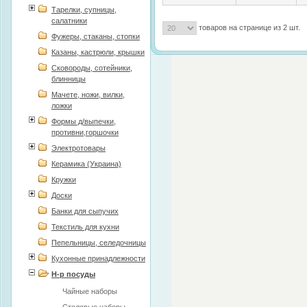
Тарелки, супницы,
салатники
товаров на странице из 2 шт.
Фужеры, стаканы, стопки
Казаны, кастрюли, крышки
Сковороды, сотейники,
блинницы
Мачете, ножи, вилки,
ложки
Формы д/выпечки,
противни,горшочки
Электротовары
Керамика (Украина)
Политика конфиденциальности
Кружки
Доски
Банки для сыпучих
Текстиль для кухни
Пепельницы, селедочницы
Кухонные принадлежности
Н-р посуды
Чайные наборы