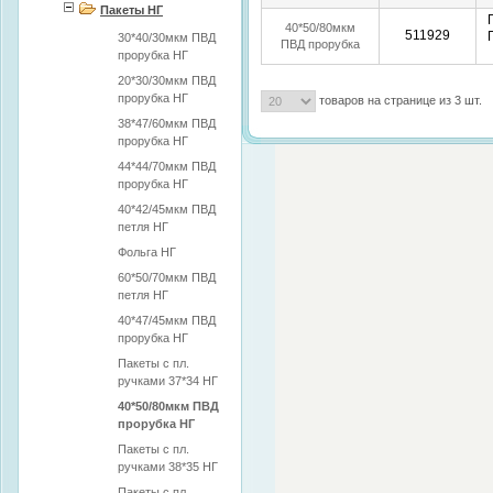
НГ
Пакеты НГ
40*50/80мкм
511929
30*40/30мкм ПВД
ПВД прорубка
прорубка НГ
НГ
20*30/30мкм ПВД
прорубка НГ
товаров на странице из 3 шт.
38*47/60мкм ПВД
прорубка НГ
44*44/70мкм ПВД
прорубка НГ
40*42/45мкм ПВД
петля НГ
Фольга НГ
Политика конфиденциальности
60*50/70мкм ПВД
петля НГ
40*47/45мкм ПВД
прорубка НГ
Пакеты с пл.
ручками 37*34 НГ
40*50/80мкм ПВД
прорубка НГ
Пакеты с пл.
ручками 38*35 НГ
Пакеты с пл.