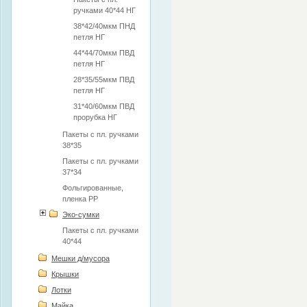
ручками 40*44 НГ
38*42/40мкм ПНД
петля НГ
44*44/70мкм ПВД
петля НГ
28*35/55мкм ПВД
петля НГ
31*40/60мкм ПВД
прорубка НГ
Пакеты с пл. ручками
38*35
Пакеты с пл. ручками
37*34
Фольгированные,
пленка РР
Эко-сумки
Пакеты с пл. ручками
40*44
Мешки д/мусора
Крышки
Лотки
Майка