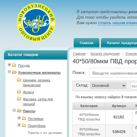
В каталоге представлены
роз
Для того чтобы увидеть опто
Вам нужно
стать нашим клие
Главная
Каталог продукц
Главная
Каталог продукции
Упаков
/
/
Каталог товаров
40*50/80мкм ПВД про
Посуда
Поиск:
Упаковочные материалы
Ценники, резинка
Склад:
банковская
Фольга
По вашему запросу найдено
3
товаров
Фасовка, сетка для
овощей
Категория
Артикул
Пакеты
40*50/80мкм
62182
Петлевые
ПВД прорубка
НГ
Прорубные
40*50/80мкм
536429
Пакеты с пл. ручками
ПВД прорубка