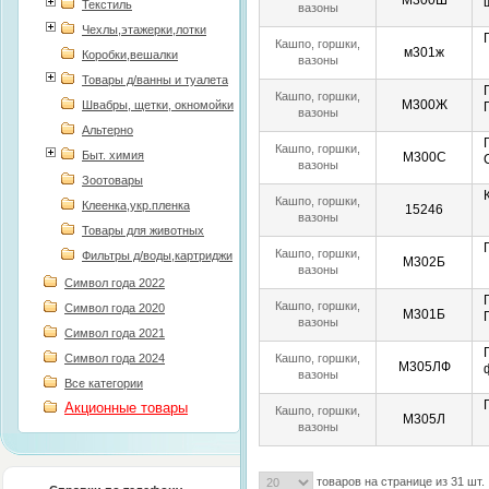
М300Ш
Текстиль
вазоны
Чехлы,этажерки,лотки
Кашпо, горшки,
м301ж
Коробки,вешалки
вазоны
Товары д/ванны и туалета
Кашпо, горшки,
М300Ж
Швабры, щетки, окномойки
вазоны
Альтерно
Кашпо, горшки,
Быт. химия
М300С
вазоны
Зоотовары
Кашпо, горшки,
Клеенка,укр.пленка
15246
вазоны
Товары для животных
Кашпо, горшки,
Фильтры д/воды,картриджи
М302Б
вазоны
Символ года 2022
Кашпо, горшки,
Символ года 2020
М301Б
вазоны
Символ года 2021
Символ года 2024
Кашпо, горшки,
М305ЛФ
вазоны
Все категории
Акционные товары
Кашпо, горшки,
М305Л
вазоны
товаров на странице из 31 шт.