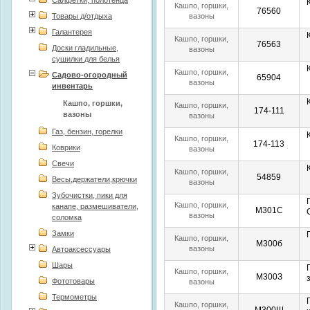
Салфетки, полотенца
Кашпо, горшки,
76560
Товары д/отдыха
вазоны
Галантерея
Кашпо, горшки,
76563
Доски гладильные,
вазоны
сушилки для белья
Кашпо, горшки,
Садово-огородный
65904
вазоны
инвентарь
Кашпо, горшки,
Кашпо, горшки,
174-111
вазоны
вазоны
Газ, бензин, горелки
Кашпо, горшки,
174-113
Коврики
вазоны
Свечи
Кашпо, горшки,
54859
Весы,держатели,крючки
вазоны
Зубочистки, пики для
Кашпо, горшки,
канапе, размешиватели,
М301С
вазоны
соломка
Замки
Кашпо, горшки,
М300б
вазоны
Автоаксессуары
Шары
Кашпо, горшки,
М300З
Фототовары
вазоны
Термометры
Кашпо, горшки,