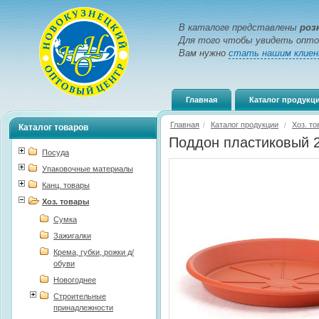
В каталоге представлены
роз
Для того чтобы увидеть опто
Вам нужно
стать нашим клие
Главная
Каталог продукц
Главная
Каталог продукции
Хоз. т
/
/
Каталог товаров
Поддон пластиковый 
Посуда
Упаковочные материалы
Канц. товары
Хоз. товары
Сумка
Зажигалки
Крема, губки, рожки д/
обуви
Новогоднее
Строительные
принадлежности