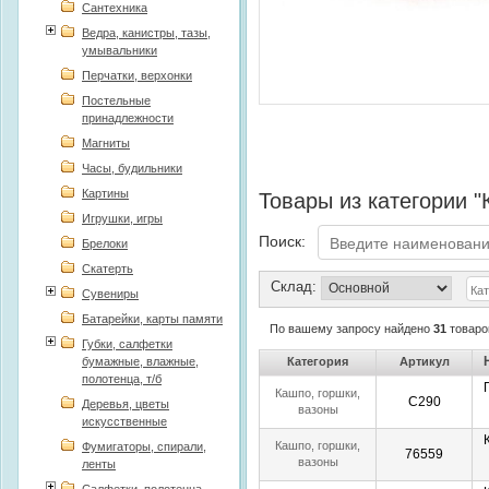
Сантехника
Ведра, канистры, тазы,
умывальники
Перчатки, верхонки
Постельные
принадлежности
Магниты
Часы, будильники
Картины
Товары из категории "
Игрушки, игры
Поиск:
Брелоки
Скатерть
Склад:
Сувениры
Батарейки, карты памяти
По вашему запросу найдено
31
товаро
Губки, салфетки
бумажные, влажные,
Категория
Артикул
полотенца, т/б
Кашпо, горшки,
С290
Деревья, цветы
вазоны
искусственные
Кашпо, горшки,
Фумигаторы, спирали,
76559
вазоны
ленты